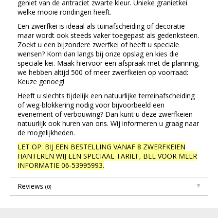
geniet van de antraciet zwarte kleur. Unieke granietkei
welke mooie rondingen heeft.
Een zwerfkei is ideaal als tuinafscheiding of decoratie
maar wordt ook steeds vaker toegepast als gedenksteen.
Zoekt u een bijzondere zwerfkei of heeft u speciale
wensen? Kom dan langs bij onze opslag en kies die
speciale kei. Maak hiervoor een afspraak met de planning,
we hebben altijd 500 of meer zwerfkeien op voorraad:
Keuze genoeg!
Heeft u slechts tijdelijk een natuurlijke terreinafscheiding
of weg-blokkering nodig voor bijvoorbeeld een
evenement of verbouwing? Dan kunt u deze zwerfkeien
natuurlijk ook huren van ons. Wij informeren u graag naar
de mogelijkheden.
LET OP: BIJ EEN BESTELLING VANAF 8 ZWERFKEIEN
HANTEREN WIJ EEN SPECIAAL TARIEF, BEL VOOR MEER
INFORMATIE 06-53995993.
Reviews
(0)