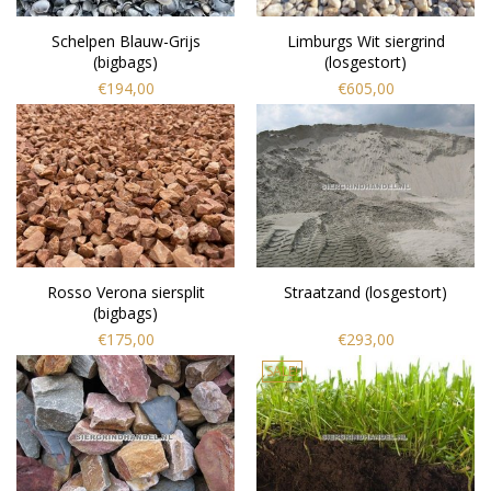
Schelpen Blauw-Grijs
Limburgs Wit siergrind
(bigbags)
(losgestort)
€194,00
€605,00
Rosso Verona siersplit
Straatzand (losgestort)
(bigbags)
€175,00
€293,00
SALE!