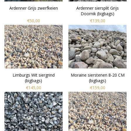
Ardenner Grijs zwerfkeien
Ardenner siersplit Grijs
Doornik (bigbags)
€50,00
€139,00
Limburgs Wit siergrind
Moraine sierstenen 8-20 CM
(bigbags)
(bigbags)
€145,00
€159,00