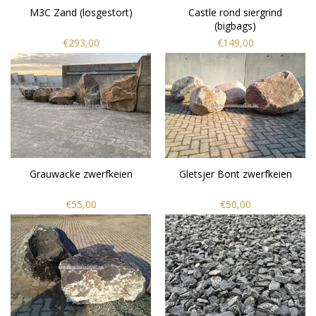
M3C Zand (losgestort)
Castle rond siergrind
(bigbags)
€293,00
€149,00
Grauwacke zwerfkeien
Gletsjer Bont zwerfkeien
€55,00
€50,00