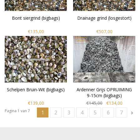
Bont siergrind (bigbags)
Drainage grind (losgestort)
€135,00
€507,00
SALE!
Schelpen Bruin-Wit (bigbags)
Ardenner Grijs OPRUIMING
9-15cm (bigbags)
€139,00
€145,00
€134,00
Pagina 1 van 7
1
2
3
4
5
6
7