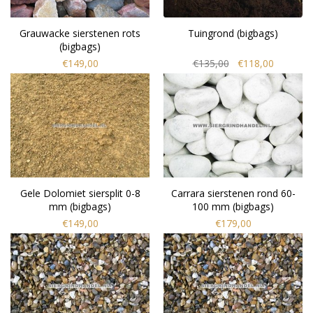
Grauwacke sierstenen rots
Tuingrond (bigbags)
(bigbags)
€149,00
€135,00
€118,00
Gele Dolomiet siersplit 0-8
Carrara sierstenen rond 60-
mm (bigbags)
100 mm (bigbags)
€149,00
€179,00