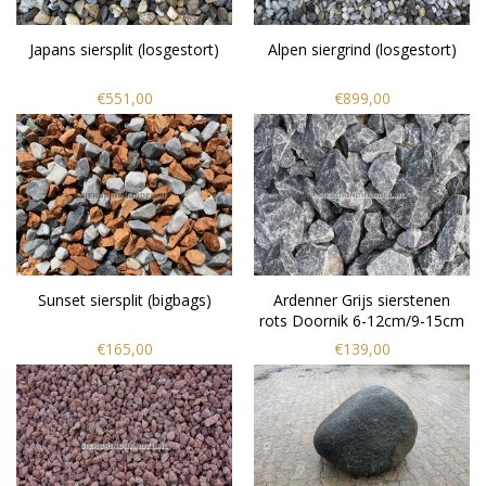
Japans siersplit (losgestort)
Alpen siergrind (losgestort)
€551,00
€899,00
Sunset siersplit (bigbags)
Ardenner Grijs sierstenen
rots Doornik 6-12cm/9-15cm
(bigbags)
€165,00
€139,00