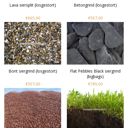
Lava siersplit (losgestort)
Betongrind (losgestort)
€665,00
€507,00
Bont siergrind (losgestort)
Flat Pebbles Black siergrind
(bigbags)
€507,00
€189,00