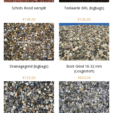
Schots Rood siersplit
Teelaarde BRL (bigbags)
€149,00
€120,00
Drainagegrind (bigbags)
Bont Grind 16-32 mm
(Losgestort)
€132,00
€603,00