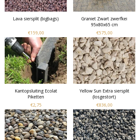
Lava siersplit (bigbags)
Graniet Zwart zwerfkei
95x80x65 cm
€159,00
€575,00
Kantopsluiting Ecolat
Yellow Sun Extra siersplit
Piketten
(losgestort)
€2,75
€836,00