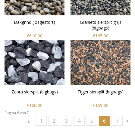
Dakgrind (losgestort)
Graniets siersplit grijs
(bigbags)
€618,00
€165,00
Zebra siersplit (bigbags)
Tijger siersplit (bigbags)
€160,00
€169,00
Pagina 6 van 7
1
2
3
4
5
6
7