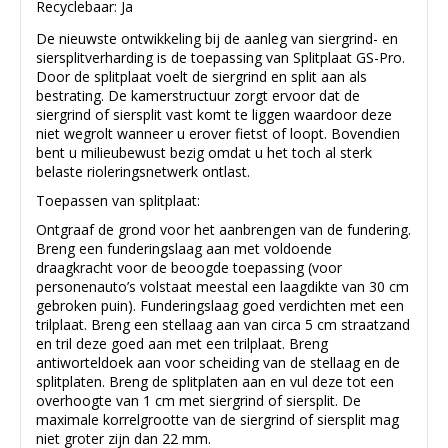
Recyclebaar: Ja
De nieuwste ontwikkeling bij de aanleg van siergrind- en
siersplitverharding is de toepassing van Splitplaat GS-Pro.
Door de splitplaat voelt de siergrind en split aan als
bestrating. De kamerstructuur zorgt ervoor dat de
siergrind of siersplit vast komt te liggen waardoor deze
niet wegrolt wanneer u erover fietst of loopt. Bovendien
bent u milieubewust bezig omdat u het toch al sterk
belaste rioleringsnetwerk ontlast.
Toepassen van splitplaat:
Ontgraaf de grond voor het aanbrengen van de fundering.
Breng een funderingslaag aan met voldoende
draagkracht voor de beoogde toepassing (voor
personenauto’s volstaat meestal een laagdikte van 30 cm
gebroken puin). Funderingslaag goed verdichten met een
trilplaat. Breng een stellaag aan van circa 5 cm straatzand
en tril deze goed aan met een trilplaat. Breng
antiworteldoek aan voor scheiding van de stellaag en de
splitplaten. Breng de splitplaten aan en vul deze tot een
overhoogte van 1 cm met siergrind of siersplit. De
maximale korrelgrootte van de siergrind of siersplit mag
niet groter zijn dan 22 mm.