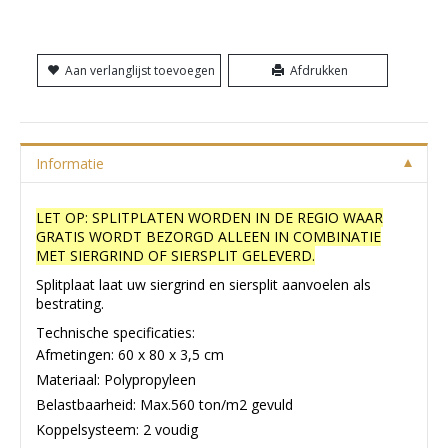
Aan verlanglijst toevoegen
Afdrukken
Informatie
LET OP: SPLITPLATEN WORDEN IN DE REGIO WAAR
GRATIS WORDT BEZORGD ALLEEN IN COMBINATIE
MET SIERGRIND OF SIERSPLIT GELEVERD.
Splitplaat laat uw siergrind en siersplit aanvoelen als
bestrating.
Technische specificaties:
Afmetingen: 60 x 80 x 3,5 cm
Materiaal: Polypropyleen
Belastbaarheid: Max.560 ton/m2 gevuld
Koppelsysteem: 2 voudig