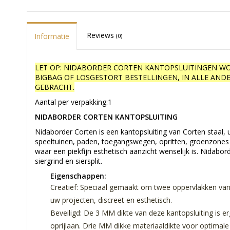
Reviews
Informatie
(0)
LET OP: NIDABORDER CORTEN KANTOPSLUITINGEN 
BIGBAG OF LOSGESTORT BESTELLINGEN, IN ALLE AN
GEBRACHT.
Aantal per verpakking:1
NIDABORDER CORTEN KANTOPSLUITING
Nidaborder Corten is een kantopsluiting van Corten staal, 
speeltuinen, paden, toegangswegen, opritten, groenzones 
waar een piekfijn esthetisch aanzicht wenselijk is. Nidabor
siergrind en siersplit.
Eigenschappen:
Creatief: Speciaal gemaakt om twee oppervlakken van v
uw projecten, discreet en esthetisch.
Beveiligd: De 3 MM dikte van deze kantopsluiting is e
oprijlaan. Drie MM dikke materiaaldikte voor optimale 