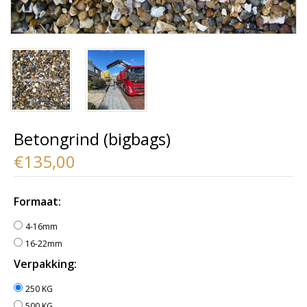
Betongrind (bigbags)
€135,00
Formaat:
4-16mm
16-22mm
Verpakking:
250 KG
500 KG