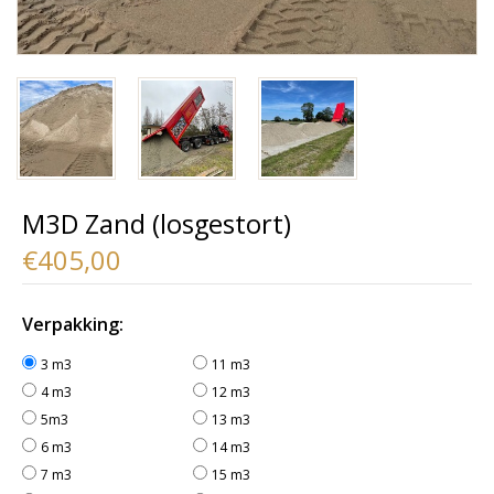
M3D Zand (losgestort)
€405,00
Verpakking:
3 m3
11 m3
4 m3
12 m3
5m3
13 m3
6 m3
14 m3
7 m3
15 m3