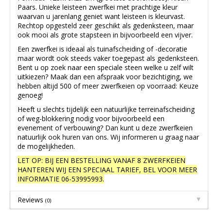
Paars. Unieke leisteen zwerfkei met prachtige kleur
waarvan u jarenlang geniet want leisteen is kleurvast.
Rechtop opgesteld zeer geschikt als gedenksteen, maar
ook mooi als grote stapsteen in bijvoorbeeld een vijver.
Een zwerfkei is ideaal als tuinafscheiding of -decoratie
maar wordt ook steeds vaker toegepast als gedenksteen.
Bent u op zoek naar een speciale steen welke u zelf wilt
uitkiezen? Maak dan een afspraak voor bezichtiging, we
hebben altijd 500 of meer zwerfkeien op voorraad: Keuze
genoeg!
Heeft u slechts tijdelijk een natuurlijke terreinafscheiding
of weg-blokkering nodig voor bijvoorbeeld een
evenement of verbouwing? Dan kunt u deze zwerfkeien
natuurlijk ook huren van ons. Wij informeren u graag naar
de mogelijkheden.
LET OP: BIJ EEN BESTELLING VANAF 8 ZWERFKEIEN
HANTEREN WIJ EEN SPECIAAL TARIEF, BEL VOOR MEER
INFORMATIE 06-53995993.
Reviews
(0)