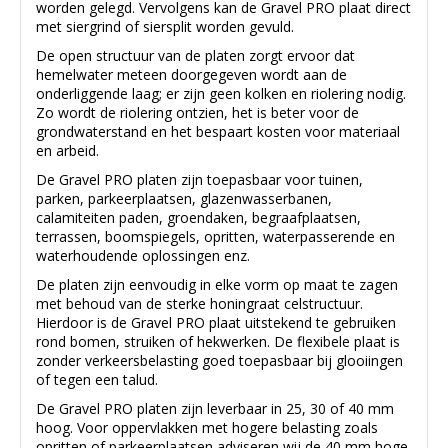
worden gelegd. Vervolgens kan de Gravel PRO plaat direct
met siergrind of siersplit worden gevuld.
De open structuur van de platen zorgt ervoor dat
hemelwater meteen doorgegeven wordt aan de
onderliggende laag; er zijn geen kolken en riolering nodig.
Zo wordt de riolering ontzien, het is beter voor de
grondwaterstand en het bespaart kosten voor materiaal
en arbeid.
De Gravel PRO platen zijn toepasbaar voor tuinen,
parken, parkeerplaatsen, glazenwasserbanen,
calamiteiten paden, groendaken, begraafplaatsen,
terrassen, boomspiegels, opritten, waterpasserende en
waterhoudende oplossingen enz.
De platen zijn eenvoudig in elke vorm op maat te zagen
met behoud van de sterke honingraat celstructuur.
Hierdoor is de Gravel PRO plaat uitstekend te gebruiken
rond bomen, struiken of hekwerken. De flexibele plaat is
zonder verkeersbelasting goed toepasbaar bij glooiingen
of tegen een talud.
De Gravel PRO platen zijn leverbaar in 25, 30 of 40 mm
hoog. Voor oppervlakken met hogere belasting zoals
opritten of parkeerplaatsen adviseren wij de 40 mm hoge