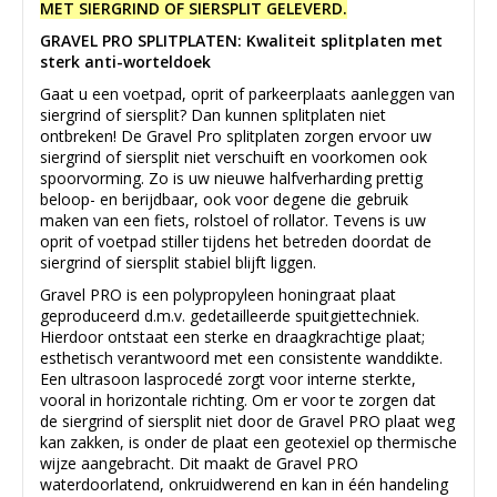
MET SIERGRIND OF SIERSPLIT GELEVERD.
GRAVEL PRO SPLITPLATEN: Kwaliteit splitplaten met
sterk anti-worteldoek
Gaat u een voetpad, oprit of parkeerplaats aanleggen van
siergrind of siersplit? Dan kunnen splitplaten niet
ontbreken! De Gravel Pro splitplaten zorgen ervoor uw
siergrind of siersplit niet verschuift en voorkomen ook
spoorvorming. Zo is uw nieuwe halfverharding prettig
beloop- en berijdbaar, ook voor degene die gebruik
maken van een fiets, rolstoel of rollator. Tevens is uw
oprit of voetpad stiller tijdens het betreden doordat de
siergrind of siersplit stabiel blijft liggen.
Gravel PRO is een polypropyleen honingraat plaat
geproduceerd d.m.v. gedetailleerde spuitgiettechniek.
Hierdoor ontstaat een sterke en draagkrachtige plaat;
esthetisch verantwoord met een consistente wanddikte.
Een ultrasoon lasprocedé zorgt voor interne sterkte,
vooral in horizontale richting. Om er voor te zorgen dat
de siergrind of siersplit niet door de Gravel PRO plaat weg
kan zakken, is onder de plaat een geotexiel op thermische
wijze aangebracht. Dit maakt de Gravel PRO
waterdoorlatend, onkruidwerend en kan in één handeling