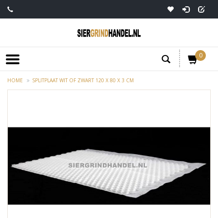
0
HOME
SPLITPLAAT WIT OF ZWART 120 X 80 X 3 CM