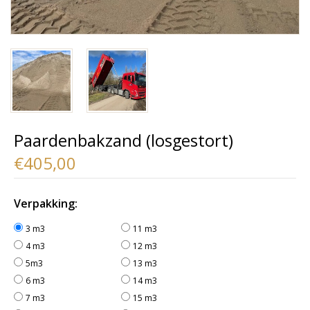
Paardenbakzand (losgestort)
€405,00
Verpakking:
3 m3
11 m3
4 m3
12 m3
5m3
13 m3
6 m3
14 m3
7 m3
15 m3