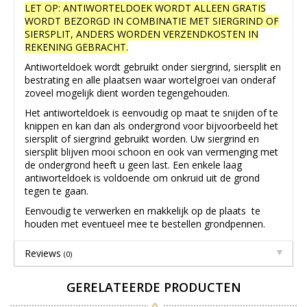
LET OP: ANTIWORTELDOEK WORDT ALLEEN GRATIS
WORDT BEZORGD IN COMBINATIE MET SIERGRIND OF
SIERSPLIT, ANDERS WORDEN VERZENDKOSTEN IN
REKENING GEBRACHT.
Antiworteldoek wordt gebruikt onder siergrind, siersplit en
bestrating en alle plaatsen waar wortelgroei van onderaf
zoveel mogelijk dient worden tegengehouden.
Het antiworteldoek is eenvoudig op maat te snijden of te
knippen en kan dan als ondergrond voor bijvoorbeeld het
siersplit of siergrind gebruikt worden. Uw siergrind en
siersplit blijven mooi schoon en ook van vermenging met
de ondergrond heeft u geen last. Een enkele laag
antiworteldoek is voldoende om onkruid uit de grond
tegen te gaan.
Eenvoudig te verwerken en makkelijk op de plaats te
houden met eventueel mee te bestellen grondpennen.
Reviews
(0)
GERELATEERDE PRODUCTEN