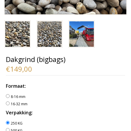
Dakgrind (bigbags)
€149,00
Formaat:
8-16 mm
16-32 mm
Verpakking:
250 KG
500 KG