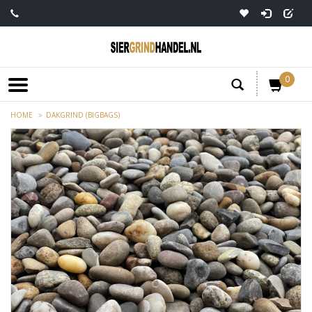
0
HOME
DAKGRIND (BIGBAGS)