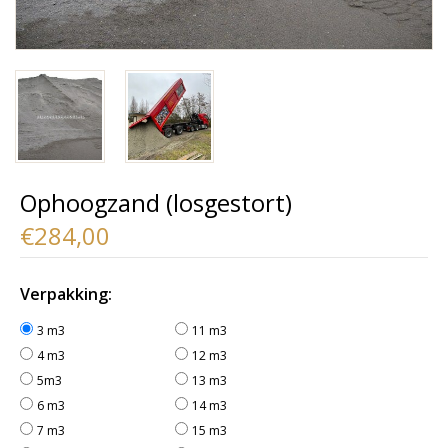
Ophoogzand (losgestort)
€284,00
Verpakking:
3 m3
11 m3
4 m3
12 m3
5m3
13 m3
6 m3
14 m3
7 m3
15 m3