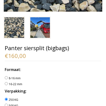
Panter siersplit (bigbags)
€160,00
Formaat:
8-16 mm
16-22 mm
Verpakking:
250 KG
500 KG