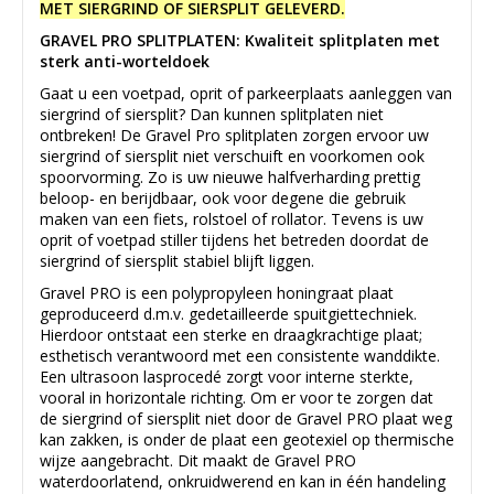
MET SIERGRIND OF SIERSPLIT GELEVERD.
GRAVEL PRO SPLITPLATEN: Kwaliteit splitplaten met
sterk anti-worteldoek
Gaat u een voetpad, oprit of parkeerplaats aanleggen van
siergrind of siersplit? Dan kunnen splitplaten niet
ontbreken! De Gravel Pro splitplaten zorgen ervoor uw
siergrind of siersplit niet verschuift en voorkomen ook
spoorvorming. Zo is uw nieuwe halfverharding prettig
beloop- en berijdbaar, ook voor degene die gebruik
maken van een fiets, rolstoel of rollator. Tevens is uw
oprit of voetpad stiller tijdens het betreden doordat de
siergrind of siersplit stabiel blijft liggen.
Gravel PRO is een polypropyleen honingraat plaat
geproduceerd d.m.v. gedetailleerde spuitgiettechniek.
Hierdoor ontstaat een sterke en draagkrachtige plaat;
esthetisch verantwoord met een consistente wanddikte.
Een ultrasoon lasprocedé zorgt voor interne sterkte,
vooral in horizontale richting. Om er voor te zorgen dat
de siergrind of siersplit niet door de Gravel PRO plaat weg
kan zakken, is onder de plaat een geotexiel op thermische
wijze aangebracht. Dit maakt de Gravel PRO
waterdoorlatend, onkruidwerend en kan in één handeling