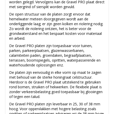
worden gelegd. Vervolgens kan de Gravel PRO plaat direct
met siergrind of siersplit worden gevuld.
De open structuur van de platen zorgt ervoor dat
hemelwater meteen doorgegeven wordt aan de
onderliggende laag; er zijn geen kolken en riolering nodig.
Zo wordt de riolering ontzien, het is beter voor de
grondwaterstand en het bespaart kosten voor materiaal
en arbeid.
De Gravel PRO platen zijn toepasbaar voor tuinen,
parken, parkeerplaatsen, glazenwasserbanen,
calamiteiten paden, groendaken, begraafplaatsen,
terrassen, boomspiegels, opritten, waterpasserende en
waterhoudende oplossingen enz.
De platen zijn eenvoudig in elke vorm op maat te zagen
met behoud van de sterke honingraat celstructuur.
Hierdoor is de Gravel PRO plaat uitstekend te gebruiken
rond bomen, struiken of hekwerken. De flexibele plaat is
zonder verkeersbelasting goed toepasbaar bij glooiingen
of tegen een talud.
De Gravel PRO platen zijn leverbaar in 25, 30 of 38 mm
hoog. Voor oppervlakken met hogere belasting zoals
opritten of parkeerplaatsen adviseren wij de 38 mm hoge