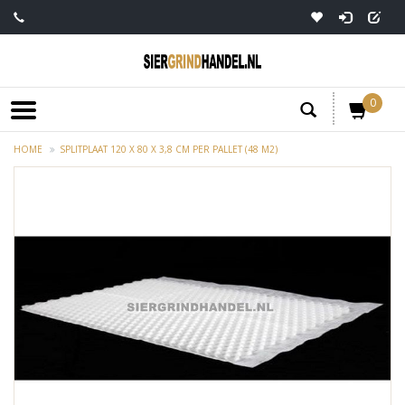
0
HOME
SPLITPLAAT 120 X 80 X 3,8 CM PER PALLET (48 M2)