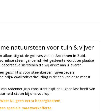
ame natuursteen voor tuin & vijver
n afkomstig uit de groeves van de
Ardennen in Zuid-
oornikse steen
genoemd. Het gesteente wordt ter plaatse
ecoratieve sierstenen die wij direct aan u leveren.
eer geschikt is voor
steenkorven, vijveroevers,
nde
prijs-kwaliteitverhouding
is dit een van onze meest
 van Ardenner grijs consistent blijft en u geen last heeft van
aarheid staan bij ons voorop.
id-West NL geen extra bezorgkosten!
een speciale maatwerkofferte.