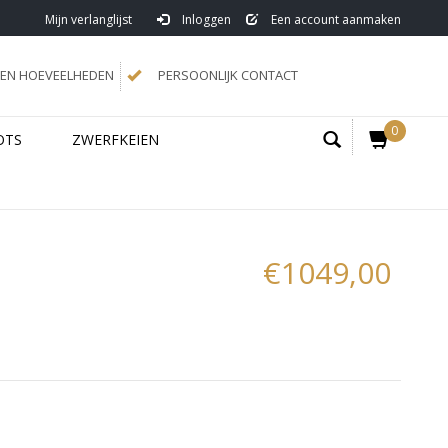
Mijn verlanglijst
Inloggen
Een account aanmaken
N HOEVEELHEDEN
PERSOONLIJK CONTACT
0
OTS
ZWERFKEIEN
€1049,00