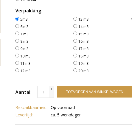
Verpakking:
5m3
13 m3
6 m3
14 m3
7 m3
15 m3
8 m3
16 m3
9 m3
17 m3
10 m3
18 m3
11 m3
19 m3
12 m3
20 m3
+
Aantal:
TOEVOEGEN AAN WINKELWAGEN
-
Beschikbaarheid:
Op voorraad
Levertijd:
ca. 5 werkdagen