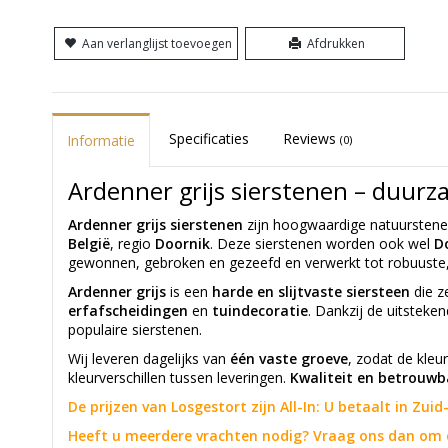
Aan verlanglijst toevoegen
Afdrukken
Specificaties
Reviews
Informatie
(0)
Ardenner grijs sierstenen – duurz
Ardenner grijs sierstenen
zijn hoogwaardige natuurstene
België
, regio
Doornik
. Deze sierstenen worden ook wel
D
gewonnen, gebroken en gezeefd en verwerkt tot robuuste, d
Ardenner grijs
is een
harde en slijtvaste siersteen
die z
erfafscheidingen
en
tuindecoratie
. Dankzij de uitsteke
populaire sierstenen.
Wij leveren dagelijks van
één vaste groeve
, zodat de kleur
kleurverschillen tussen leveringen.
Kwaliteit en betrouwb
De prijzen van Losgestort zijn All-In: U betaalt in Zu
Heeft u meerdere vrachten nodig? Vraag ons dan om 