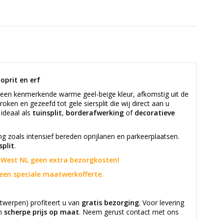
 oprit en erf
een kenmerkende warme geel-beige kleur, afkomstig uit de
en en gezeefd tot gele siersplit die wij direct aan u
 ideaal als
tuinsplit
,
borderafwerking
of
decoratieve
ing zoals intensief bereden oprijlanen en parkeerplaatsen.
split
.
id-West NL geen extra bezorgkosten!
een speciale maatwerkofferte.
twerpen) profiteert u van
gratis bezorging
. Voor levering
en
scherpe prijs op maat
. Neem gerust contact met ons