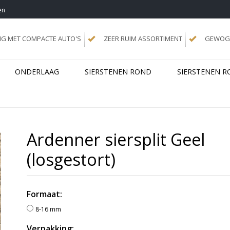
en
NG MET COMPACTE AUTO'S
ZEER RUIM ASSORTIMENT
GEWOGE
ONDERLAAG
SIERSTENEN ROND
SIERSTENEN R
Ardenner siersplit Geel
(losgestort)
Formaat:
8-16 mm
Verpakking: