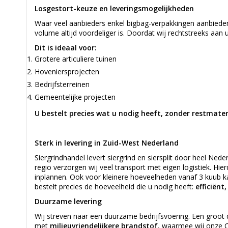
Losgestort-keuze en leveringsmogelijkheden
Waar veel aanbieders enkel bigbag-verpakkingen aanbieden,
volume altijd voordeliger is. Doordat wij rechtstreeks aan 
Dit is ideaal voor:
Grotere articuliere tuinen
Hoveniersprojecten
Bedrijfsterreinen
Gemeentelijke projecten
U bestelt precies wat u nodig heeft, zonder restmater
Sterk in levering in Zuid-West Nederland
Siergrindhandel levert siergrind en siersplit door heel Ned
regio verzorgen wij veel transport met eigen logistiek. Hie
inplannen. Ook voor kleinere hoeveelheden vanaf 3 kuub kan
bestelt precies de hoeveelheid die u nodig heeft:
efficiën
Duurzame levering
Wij streven naar een duurzame bedrijfsvoering. Een groot
met
milieuvriendelijkere brandstof
, waarmee wij onze 