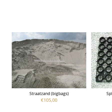
Straatzand (bigbags)
Sp
€105,00