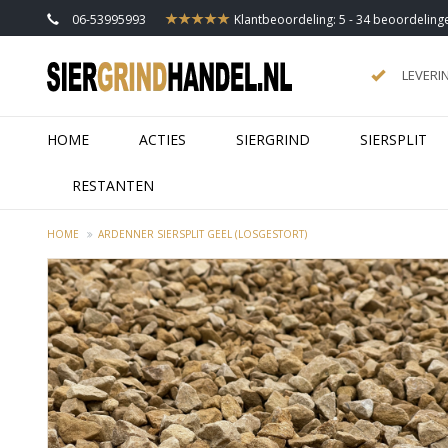
06-53995993
Klantbeoordeling: 5 - 34 beoordeling
LEVERI
HOME
ACTIES
SIERGRIND
SIERSPLIT
RESTANTEN
HOME
ARDENNER SIERSPLIT GEEL (LOSGESTORT)