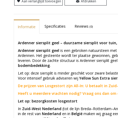
Aan verlanglijst toevoegen
Afdrukken
Specificaties
Reviews
Informatie
(0)
Ardenner siersplit geel – duurzame siersplit voor tuin,
Ardenner siersplit geel
is een gebroken natuursteen met 
Ardennen. Het gesteente wordt ter plaatse gewonnen, gebrok
leveren. Door de zachte structuur is Ardenner siersplit geel
bodembedekking
.
Let op: deze siersplit is minder geschikt voor zware belast
Voor intensief gebruik adviseren wij
Yellow Sun Extra sier
De prijzen van Losgestort zijn All-In: U betaalt in Zu
Heeft u meerdere vrachten nodig? Vraag ons dan om 
Let op: bezorgkosten losgestort
In
Zuid-West Nederland
(tot de lijn Breda–Rotterdam–An
in de rest van
Nederland
en in
België
maken wij graag e