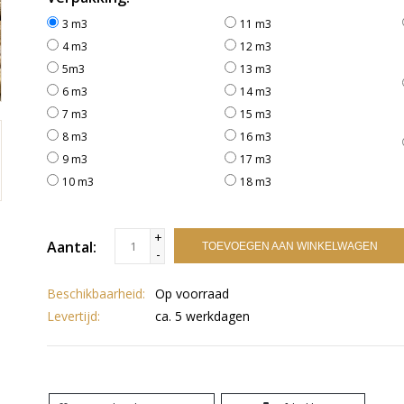
3 m3
11 m3
4 m3
12 m3
5m3
13 m3
6 m3
14 m3
7 m3
15 m3
8 m3
16 m3
9 m3
17 m3
10 m3
18 m3
+
Aantal:
TOEVOEGEN AAN WINKELWAGEN
-
Beschikbaarheid:
Op voorraad
Levertijd:
ca. 5 werkdagen