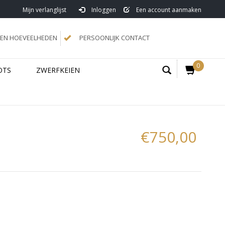
Mijn verlanglijst
Inloggen
Een account aanmaken
N HOEVEELHEDEN
PERSOONLIJK CONTACT
0
OTS
ZWERFKEIEN
€750,00