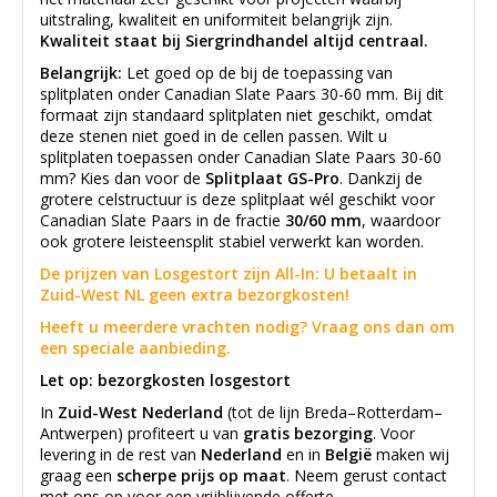
uitstraling, kwaliteit en uniformiteit belangrijk zijn.
Kwaliteit staat bij Siergrindhandel altijd centraal.
Belangrijk:
Let goed op de bij de toepassing van
splitplaten onder Canadian Slate Paars 30-60 mm. Bij dit
formaat zijn standaard splitplaten niet geschikt, omdat
deze stenen niet goed in de cellen passen. Wilt u
splitplaten toepassen onder Canadian Slate Paars 30-60
mm? Kies dan voor de
Splitplaat GS-Pro
. Dankzij de
grotere celstructuur is deze splitplaat wél geschikt voor
Canadian Slate Paars in de fractie
30/60 mm
, waardoor
ook grotere leisteensplit stabiel verwerkt kan worden.
De prijzen van Losgestort zijn All-In: U betaalt in
Zuid-West NL geen extra bezorgkosten!
Heeft u meerdere vrachten nodig? Vraag ons dan om
een speciale aanbieding.
Let op: bezorgkosten losgestort
In
Zuid-West Nederland
(tot de lijn Breda–Rotterdam–
Antwerpen) profiteert u van
gratis bezorging
. Voor
levering in de rest van
Nederland
en in
België
maken wij
graag een
scherpe prijs op maat
. Neem gerust contact
met ons op voor een vrijblijvende offerte.