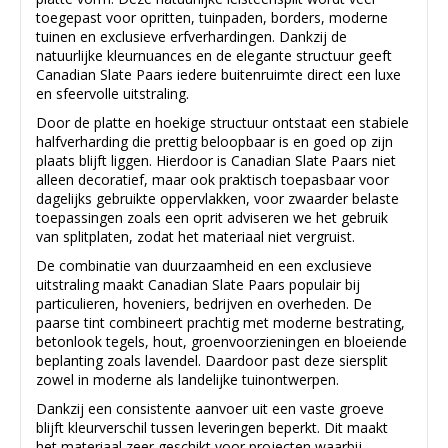
toegepast voor opritten, tuinpaden, borders, moderne
tuinen en exclusieve erfverhardingen. Dankzij de
natuurlijke kleurnuances en de elegante structuur geeft
Canadian Slate Paars iedere buitenruimte direct een luxe
en sfeervolle uitstraling.
Door de platte en hoekige structuur ontstaat een stabiele
halfverharding die prettig beloopbaar is en goed op zijn
plaats blijft liggen. Hierdoor is Canadian Slate Paars niet
alleen decoratief, maar ook praktisch toepasbaar voor
dagelijks gebruikte oppervlakken, voor zwaarder belaste
toepassingen zoals een oprit adviseren we het gebruik
van splitplaten, zodat het materiaal niet vergruist.
De combinatie van duurzaamheid en een exclusieve
uitstraling maakt Canadian Slate Paars populair bij
particulieren, hoveniers, bedrijven en overheden. De
paarse tint combineert prachtig met moderne bestrating,
betonlook tegels, hout, groenvoorzieningen en bloeiende
beplanting zoals lavendel. Daardoor past deze siersplit
zowel in moderne als landelijke tuinontwerpen.
Dankzij een consistente aanvoer uit een vaste groeve
blijft kleurverschil tussen leveringen beperkt. Dit maakt
het materiaal zeer geschikt voor projecten waarbij