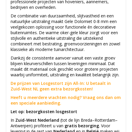
professionele projecten van hoveniers, aannemers,
bedrijven en overheden.
De combinatie van duurzaamheid, slijtvastheid en een
natuurlijke uitstraling maakt Gele Dolomiet 0-8 mm een
veelgekozen oplossing voor functionele én decoratieve
buitenruimtes. De warme oker-gele kleur zorgt voor een
stijlvolle en authentieke uitstraling die uitstekend
combineert met bestrating, groenvoorzieningen en zowel
klassieke als moderne tuinarchitectuur.
Dankzij de consistente aanvoer vanuit een vaste groev
blijven kleurverschillen tussen leveringen minimaal. Dat
maakt dit materiaal ook geschikt voor grotere projecten
waarbij uniformiteit, uitstraling en kwaliteit belangrijk zijn.
De prijzen van Losgestort zijn All-In: U betaalt in
Zuid-West NL geen extra bezorgkosten!
Heeft u meerdere vrachten nodig? Vraag ons dan om
een speciale aanbieding.
Let op: bezorgkosten losgestort
In
Zuid-West Nederland
(tot de lijn Breda–Rotterdam–
Antwerpen) profiteert u van
gratis bezorging
. Voor
levering in de rest van
Nederland
en in
België
maken wij