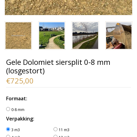
Gele Dolomiet siersplit 0-8 mm
(losgestort)
€725,00
Formaat:
0-8 mm
Verpakking:
3 m3
11 m3