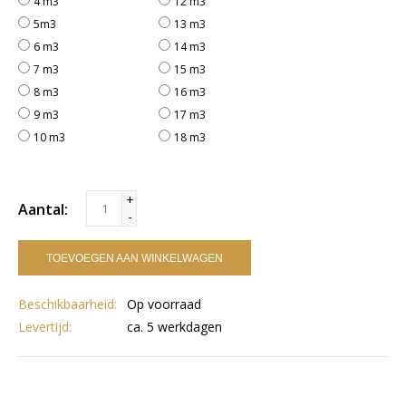
4 m3
12 m3
5m3
13 m3
6 m3
14 m3
7 m3
15 m3
8 m3
16 m3
9 m3
17 m3
10 m3
18 m3
+
Aantal:
-
TOEVOEGEN AAN WINKELWAGEN
Beschikbaarheid:
Op voorraad
Levertijd:
ca. 5 werkdagen