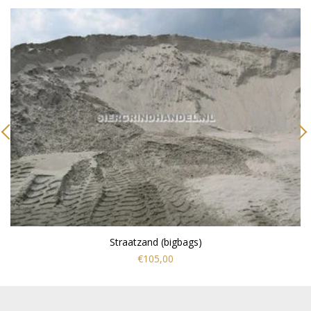
Straatzand (bigbags)
€105,00