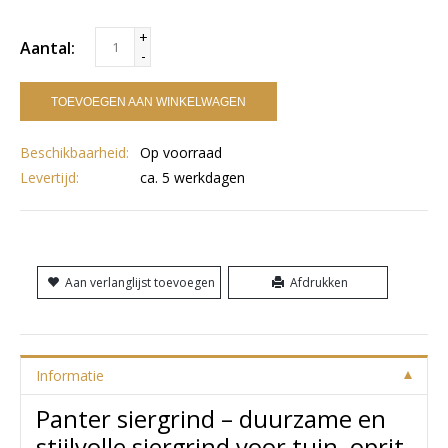
+
Aantal:
-
TOEVOEGEN AAN WINKELWAGEN
Beschikbaarheid:
Op voorraad
Levertijd:
ca. 5 werkdagen
Aan verlanglijst toevoegen
Afdrukken
Informatie
Panter siergrind – duurzame en
stijlvolle siergrind voor tuin, oprit