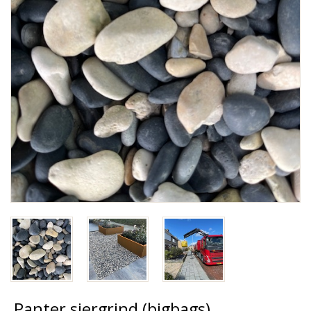
Panter siergrind (bigbags)